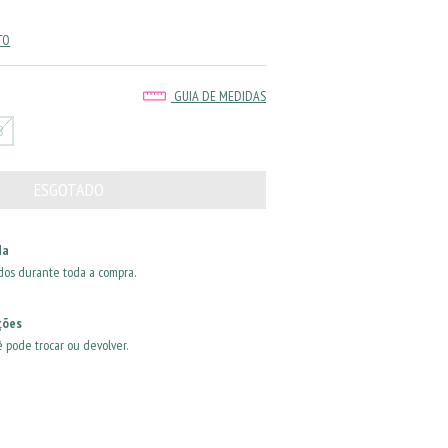
TO
GUIA DE MEDIDAS
8
da
dos durante toda a compra.
ções
ê pode trocar ou devolver.