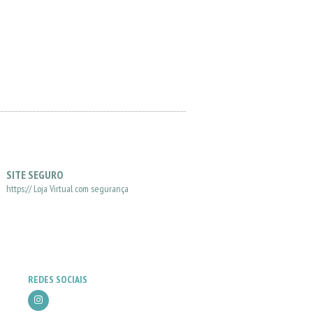
R$67,00
3
X DE
R$24,
SITE SEGURO
https:// Loja Virtual com segurança
REDES SOCIAIS