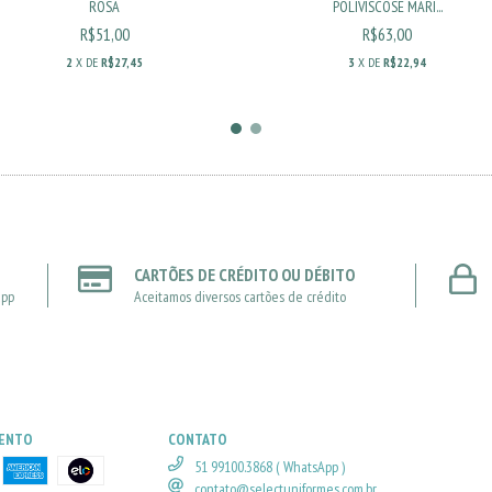
ROSA
POLIVISCOSE MARI...
R$51,00
R$63,00
2
X DE
R$27,45
3
X DE
R$22,94
CARTÕES DE CRÉDITO OU DÉBITO
app
Aceitamos diversos cartões de crédito
MENTO
CONTATO
51 99100.3868 ( WhatsApp )
contato@selectuniformes.com.br