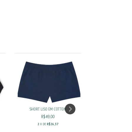
SHORT LISO EM COTTON
R$49,00
2
X DE
R$26,37
CAMISETA POLO EM PIQ