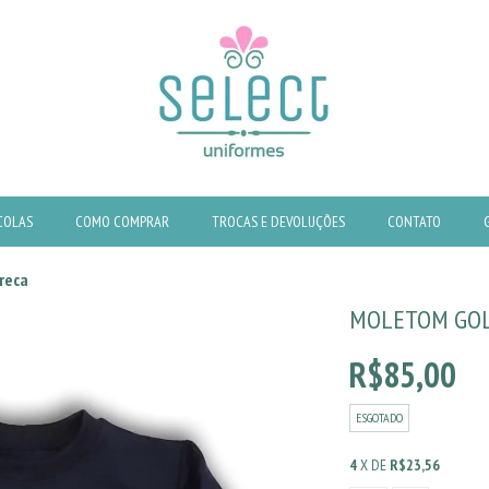
COLAS
COMO COMPRAR
TROCAS E DEVOLUÇÕES
CONTATO
reca
MOLETOM GOL
R$85,00
ESGOTADO
4
X DE
R$23,56