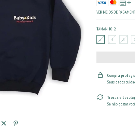
VER MEIOS DE PAGAMEN
TAMANHO:
2
2
4
6
Compra protegi
Seus dados cuida
Trocas e devolu
Se não gostar, voc