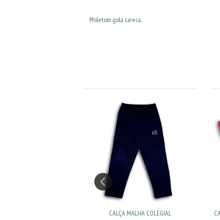
Moletom gola careca.
 EM SUPLEX MARINHO
CALÇA MALHA COLEGIAL
C