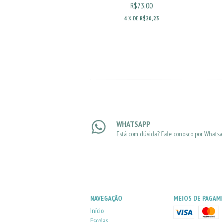
R$83,00
R$73,00
X DE
R$23,00
4
X DE
R$20,23
WHATSAPP
Está com dúvida? Fale conosco por Whats
NAVEGAÇÃO
MEIOS DE PAGA
Início
Escolas