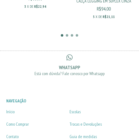
CALÇA LEGGING EM SUPLEX CINZA
3
X DE
R$22,94
R$94,00
5
X DE
R$21,11
WHATSAPP
Está com dúvida? Fale conosco por Whatsapp
NAVEGAÇÃO
Início
Escolas
Como Comprar
Trocas e Devoluções
Contato
Guia de medidas