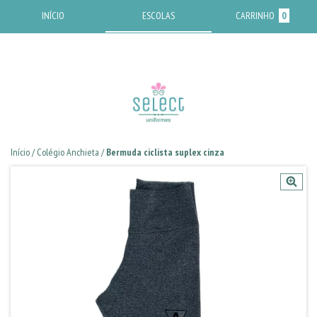
INÍCIO
ESCOLAS
CARRINHO
0
Início
/
Colégio Anchieta
/
Bermuda ciclista suplex cinza