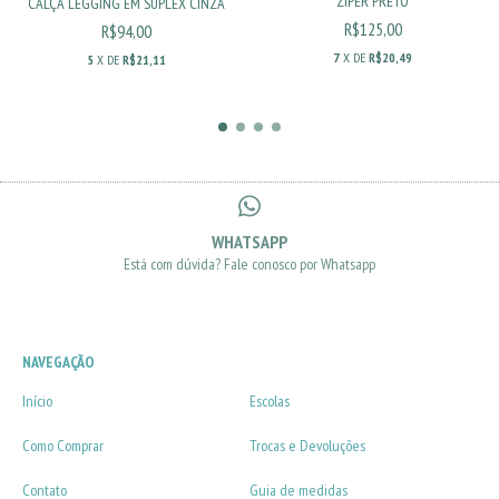
ZÍPER PRETO
CALÇA LEGGING EM SUPLEX CINZA
R$125,00
R$94,00
7
X DE
R$20,49
5
X DE
R$21,11
WHATSAPP
Está com dúvida? Fale conosco por Whatsapp
NAVEGAÇÃO
Início
Escolas
Como Comprar
Trocas e Devoluções
Contato
Guia de medidas