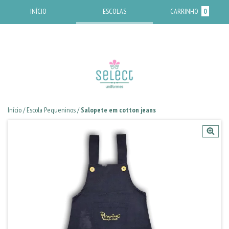
INÍCIO
ESCOLAS
CARRINHO
0
Início
/
Escola Pequeninos
/
Salopete em cotton jeans