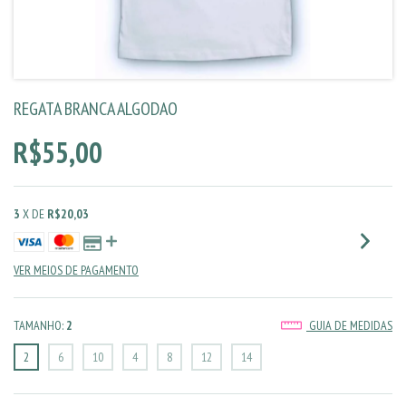
REGATA BRANCA ALGODAO
R$55,00
3
X DE
R$20,03
VER MEIOS DE PAGAMENTO
TAMANHO:
2
GUIA DE MEDIDAS
2
6
10
4
8
12
14