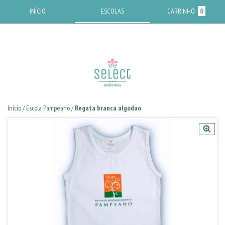
INÍCIO
ESCOLAS
CARRINHO
0
Início
/
Escola Pampeano
/
Regata branca algodao