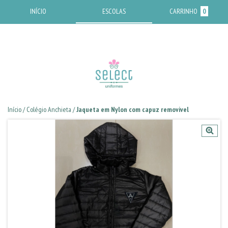
INÍCIO
ESCOLAS
CARRINHO
0
Início
/
Colégio Anchieta
/
Jaqueta em Nylon com capuz removivel