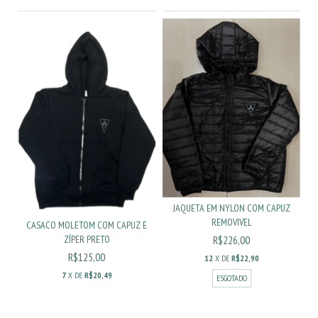
JAQUETA EM NYLON COM CAPUZ
REMOVIVEL
CASACO MOLETOM COM CAPUZ E
R$226,00
ZÍPER PRETO
R$125,00
12
X DE
R$22,90
7
X DE
R$20,49
ESGOTADO