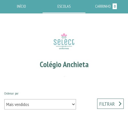
INÍCIO
ESCOLAS
CARRINHO
0
Colégio Anchieta
.
Ordenar por
Início
/
Colégio Anchieta
FILTRAR